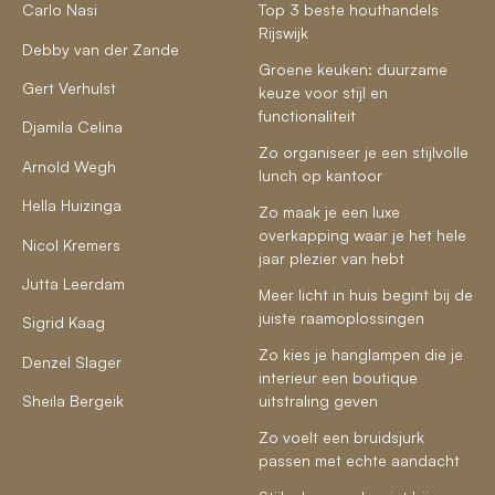
Carlo Nasi
Top 3 beste houthandels
Rijswijk
Debby van der Zande
Groene keuken: duurzame
Gert Verhulst
keuze voor stijl en
functionaliteit
Djamila Celina
Zo organiseer je een stijlvolle
Arnold Wegh
lunch op kantoor
Hella Huizinga
Zo maak je een luxe
overkapping waar je het hele
Nicol Kremers
jaar plezier van hebt
Jutta Leerdam
Meer licht in huis begint bij de
juiste raamoplossingen
Sigrid Kaag
Zo kies je hanglampen die je
Denzel Slager
interieur een boutique
Sheila Bergeik
uitstraling geven
Zo voelt een bruidsjurk
passen met echte aandacht