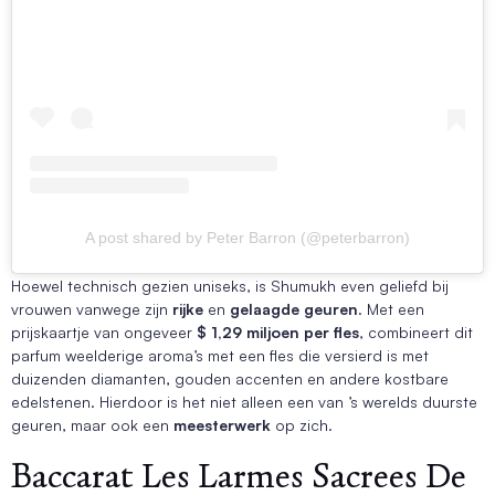
A post shared by Peter Barron (@peterbarron)
Hoewel technisch gezien uniseks, is Shumukh even geliefd bij
vrouwen vanwege zijn
rijke
en
gelaagde geuren
. Met een
prijskaartje van ongeveer
$ 1,29 miljoen per fles
, combineert dit
parfum weelderige aroma’s met een fles die versierd is met
duizenden diamanten, gouden accenten en andere kostbare
edelstenen. Hierdoor is het niet alleen een van ’s werelds duurste
geuren, maar ook een
meesterwerk
op zich.
Baccarat Les Larmes Sacrees De