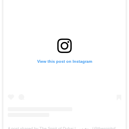
View this post on Instagram
A post shared by The Spirit of Dubai | روح دبي (@thespiritofdubai)