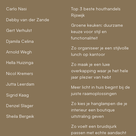
Carlo Nasi
Top 3 beste houthandels
Rijswijk
Debby van der Zande
Groene keuken: duurzame
Gert Verhulst
keuze voor stijl en
functionaliteit
Djamila Celina
Zo organiseer je een stijlvolle
Arnold Wegh
lunch op kantoor
Hella Huizinga
Zo maak je een luxe
overkapping waar je het hele
Nicol Kremers
jaar plezier van hebt
Jutta Leerdam
Meer licht in huis begint bij de
juiste raamoplossingen
Sigrid Kaag
Zo kies je hanglampen die je
Denzel Slager
interieur een boutique
Sheila Bergeik
uitstraling geven
Zo voelt een bruidsjurk
passen met echte aandacht