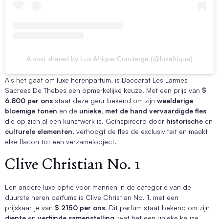
A post shared by Lux Afrique Concierge (@luxafrique)
Als het gaat om luxe herenparfum, is Baccarat Les Larmes
Sacrees De Thebes een opmerkelijke keuze. Met een prijs van
$
6.800 per ons
staat deze geur bekend om zijn
weelderige
bloemige tonen
en de
unieke, met de hand vervaardigde fles
die op zich al een kunstwerk is. Geïnspireerd door
historische
en
culturele elementen
, verhoogt de fles de exclusiviteit en maakt
elke flacon tot een verzamelobject.
Clive Christian No. 1
Een andere luxe optie voor mannen in de categorie van de
duurste heren parfums is Clive Christian No. 1, met een
prijskaartje van
$ 2150 per ons
. Dit parfum staat bekend om zijn
diepte
en
verfijnde samenstelling
, wat het een unieke keuze