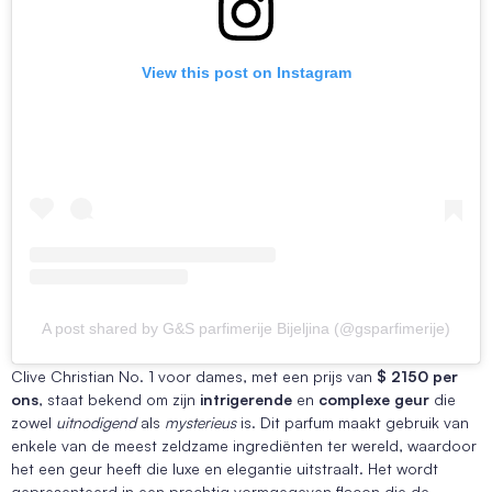
View this post on Instagram
A post shared by G&S parfimerije Bijeljina (@gsparfimerije)
Clive Christian No. 1 voor dames, met een prijs van
$ 2150 per
ons
, staat bekend om zijn
intrigerende
en
complexe geur
die
zowel
uitnodigend
als
mysterieus
is. Dit parfum maakt gebruik van
enkele van de meest zeldzame ingrediënten ter wereld, waardoor
het een geur heeft die luxe en elegantie uitstraalt. Het wordt
gepresenteerd in een prachtig vormgegeven flacon die de