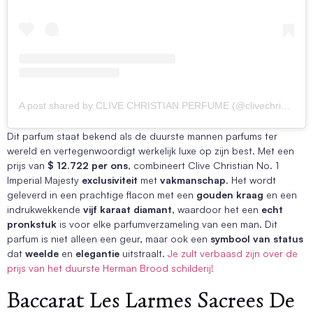
A post shared by CLIVE CHRISTIAN PERFUME (@clivechristianperfume)
Dit parfum staat bekend als de duurste mannen parfums ter
wereld en vertegenwoordigt werkelijk luxe op zijn best. Met een
prijs van
$ 12.722 per ons
, combineert Clive Christian No. 1
Imperial Majesty
exclusiviteit
met
vakmanschap
. Het wordt
geleverd in een prachtige flacon met een
gouden kraag
en een
indrukwekkende
vijf karaat diamant
, waardoor het een
echt
pronkstuk
is voor elke parfumverzameling van een man. Dit
parfum is niet alleen een geur, maar ook een
symbool van status
dat
weelde
en
elegantie
uitstraalt.
Je zult verbaasd zijn over de
prijs van het duurste Herman Brood schilderij!
Baccarat Les Larmes Sacrees De