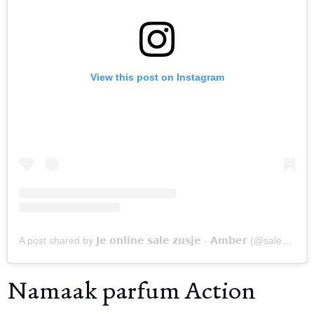
View this post on Instagram
A post shared by 𝗝𝗲 𝗼𝗻𝗹𝗶𝗻𝗲 𝘀𝗮𝗹𝗲 𝘇𝘂𝘀𝗷𝗲 - 𝗔𝗺𝗯𝗲𝗿 (@salezusjes)
Namaak parfum Action