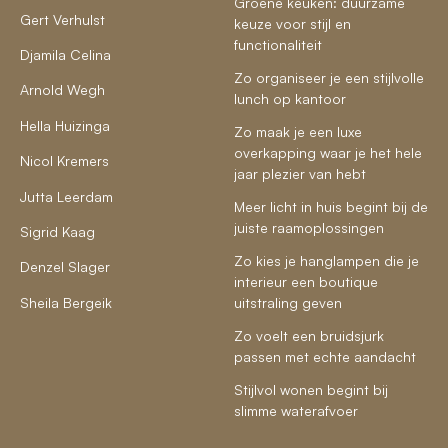
Groene keuken: duurzame
Gert Verhulst
keuze voor stijl en
functionaliteit
Djamila Celina
Zo organiseer je een stijlvolle
Arnold Wegh
lunch op kantoor
Hella Huizinga
Zo maak je een luxe
overkapping waar je het hele
Nicol Kremers
jaar plezier van hebt
Jutta Leerdam
Meer licht in huis begint bij de
juiste raamoplossingen
Sigrid Kaag
Zo kies je hanglampen die je
Denzel Slager
interieur een boutique
Sheila Bergeik
uitstraling geven
Zo voelt een bruidsjurk
passen met echte aandacht
Stijlvol wonen begint bij
slimme waterafvoer