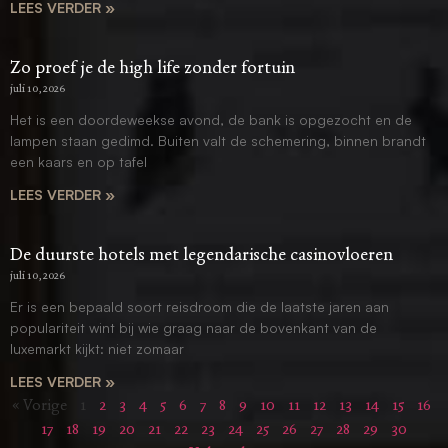
LEES VERDER »
Zo proef je de high life zonder fortuin
juli 10, 2026
Het is een doordeweekse avond, de bank is opgezocht en de
lampen staan gedimd. Buiten valt de schemering, binnen brandt
een kaars en op tafel
LEES VERDER »
De duurste hotels met legendarische casinovloeren
juli 10, 2026
Er is een bepaald soort reisdroom die de laatste jaren aan
populariteit wint bij wie graag naar de bovenkant van de
luxemarkt kijkt: niet zomaar
LEES VERDER »
« Vorige
1
2
3
4
5
6
7
8
9
10
11
12
13
14
15
16
17
18
19
20
21
22
23
24
25
26
27
28
29
30