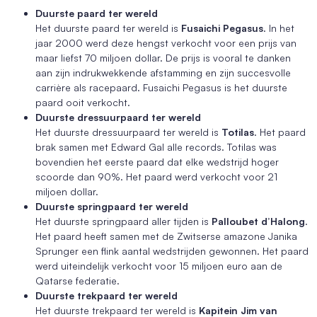
Duurste paard ter wereld
Het duurste paard ter wereld is
Fusaichi Pegasus
. In het
jaar 2000 werd deze hengst verkocht voor een prijs van
maar liefst 70 miljoen dollar. De prijs is vooral te danken
aan zijn indrukwekkende afstamming en zijn succesvolle
carrière als racepaard. Fusaichi Pegasus is het duurste
paard ooit verkocht.
Duurste dressuurpaard ter wereld
Het duurste dressuurpaard ter wereld is
Totilas
. Het paard
brak samen met Edward Gal alle records. Totilas was
bovendien het eerste paard dat elke wedstrijd hoger
scoorde dan 90%. Het paard werd verkocht voor 21
miljoen dollar.
Duurste springpaard ter wereld
Het duurste springpaard aller tijden is
Palloubet d’Halong
.
Het paard heeft samen met de Zwitserse amazone Janika
Sprunger een flink aantal wedstrijden gewonnen. Het paard
werd uiteindelijk verkocht voor 15 miljoen euro aan de
Qatarse federatie.
Duurste trekpaard ter wereld
Het duurste trekpaard ter wereld is
Kapitein Jim van