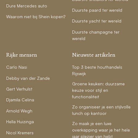
Dure Mercedes auto
Duurste paard ter wereld
Waarom niet bij Shein kopen?
Duurste yacht ter wereld
Duurste champagne ter
wereld
Rijke mensen
Nieuwste artikelen
Carlo Nasi
Top 3 beste houthandels
Rijswijk
Debby van der Zande
Groene keuken: duurzame
Gert Verhulst
keuze voor stijl en
functionaliteit
Djamila Celina
Zo organiseer je een stijlvolle
Arnold Wegh
lunch op kantoor
Hella Huizinga
Zo maak je een luxe
overkapping waar je het hele
Nicol Kremers
jaar plezier van hebt