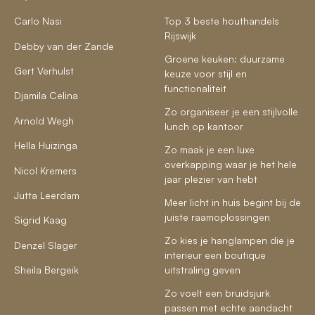
Carlo Nasi
Top 3 beste houthandels
Rijswijk
Debby van der Zande
Groene keuken: duurzame
Gert Verhulst
keuze voor stijl en
functionaliteit
Djamila Celina
Zo organiseer je een stijlvolle
Arnold Wegh
lunch op kantoor
Hella Huizinga
Zo maak je een luxe
overkapping waar je het hele
Nicol Kremers
jaar plezier van hebt
Jutta Leerdam
Meer licht in huis begint bij de
juiste raamoplossingen
Sigrid Kaag
Zo kies je hanglampen die je
Denzel Slager
interieur een boutique
Sheila Bergeik
uitstraling geven
Zo voelt een bruidsjurk
passen met echte aandacht