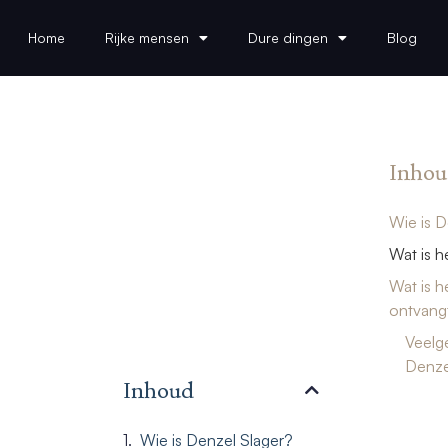
Home
Rijke mensen
Dure dingen
Blog
Inhou
Wie is D
Wat is 
Wat is h
ontvangt
Veelg
Denze
Inhoud
Wie is Denzel Slager?