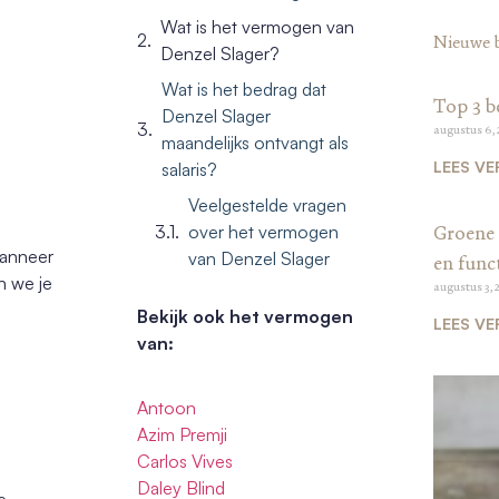
Wat is het vermogen van
Nieuwe 
Denzel Slager?
Wat is het bedrag dat
Top 3 b
Denzel Slager
augustus 6,
maandelijks ontvangt als
LEES VE
salaris?
Veelgestelde vragen
over het vermogen
Groene 
 wanneer
van Denzel Slager
en funct
n we je
augustus 3, 
Bekijk ook het vermogen
LEES VE
van:
Antoon
Azim Premji
Carlos Vives
Daley Blind
e