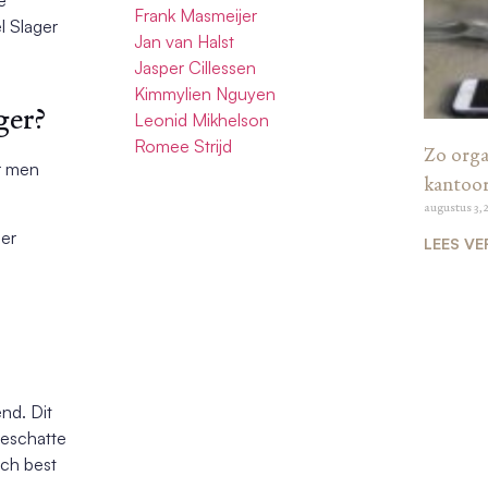
Frank Masmeijer
l Slager
Jan van Halst
Jasper Cillessen
Kimmylien Nguyen
ger?
Leonid Mikhelson
Romee Strijd
Zo organ
r men
kantoo
augustus 3, 
ger
LEES VE
end. Dit
geschatte
och best