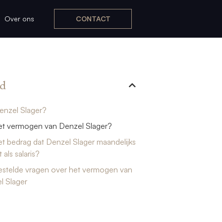
Over ons
CONTACT
d
enzel Slager?
het vermogen van Denzel Slager?
et bedrag dat Denzel Slager maandelijks
 als salaris?
estelde vragen over het vermogen van
l Slager