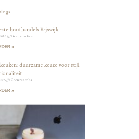
blogs
este houthandels Rijswijk
 2026
Geen reacties
RDER »
keuken: duurzame keuze voor stijl
ionaliteit
2026
Geen reacties
RDER »