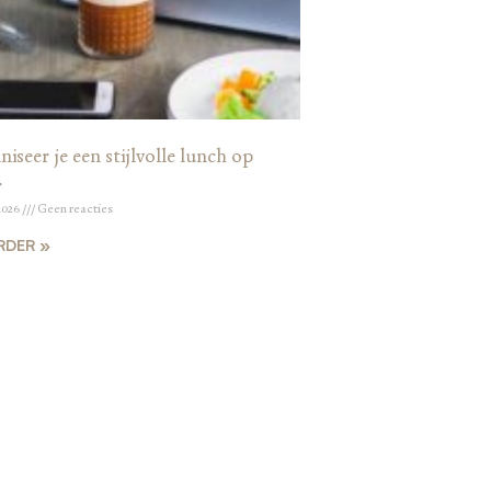
iseer je een stijlvolle lunch op
r
2026
Geen reacties
RDER »