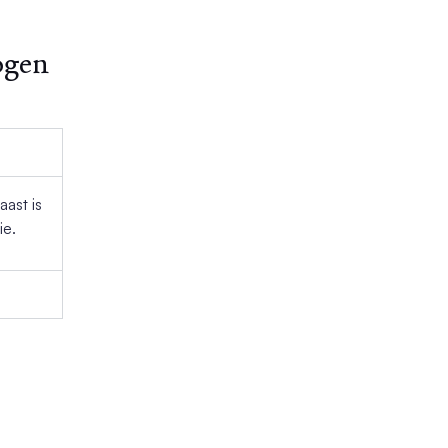
ogen
ast is
ie.