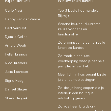
Rijke mensen
Nieuwste artikelen
Carlo Nasi
Top 3 beste houthandels
Rijswijk
Debby van der Zande
Groene keuken: duurzame
Gert Verhulst
keuze voor stijl en
functionaliteit
Djamila Celina
Zo organiseer je een stijlvolle
Arnold Wegh
lunch op kantoor
Hella Huizinga
Zo maak je een luxe
overkapping waar je het hele
Nicol Kremers
jaar plezier van hebt
Jutta Leerdam
Meer licht in huis begint bij de
juiste raamoplossingen
Sigrid Kaag
Zo kies je hanglampen die je
Denzel Slager
interieur een boutique
Sheila Bergeik
uitstraling geven
Zo voelt een bruidsjurk