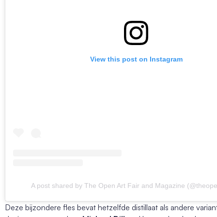
View this post on Instagram
A post shared by The Open Art Fair and Magazine (@theopen
Deze bijzondere fles bevat hetzelfde distillaat als andere vari