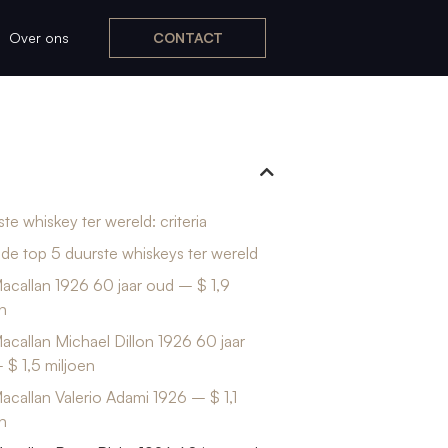
Over ons
CONTACT
te whiskey ter wereld: criteria
n de top 5 duurste whiskeys ter wereld
acallan 1926 60 jaar oud – $ 1,9
n
callan Michael Dillon 1926 60 jaar
 $ 1,5 miljoen
callan Valerio Adami 1926 – $ 1,1
n