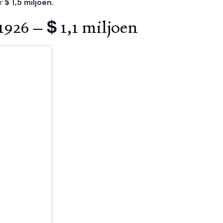
or
$ 1,5 miljoen
.
926 – $ 1,1 miljoen