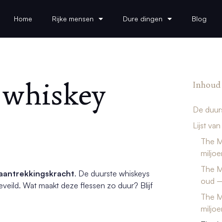
Home
Rijke mensen
Dure dingen
Blog
 whiskey
Inhoud
De duurs
Lijst va
The M
miljoe
The Ma
aantrekkingskracht
. De duurste whiskeys
oud –
veild. Wat maakt deze flessen zo duur? Blijf
The Ma
miljoe