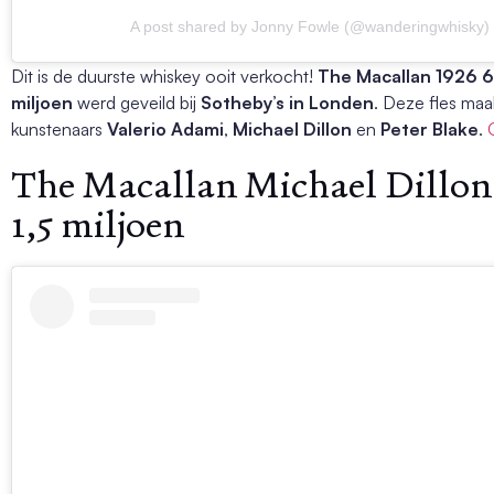
A post shared by Jonny Fowle (@wanderingwhisky)
Dit is de duurste whiskey ooit verkocht!
The Macallan 1926 6
miljoen
werd geveild bij
Sotheby’s in Londen
. Deze fles maa
kunstenaars
Valerio Adami
,
Michael Dillon
en
Peter Blake
.
The Macallan Michael Dillon 
1,5 miljoen