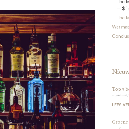
The M
– $ 1
The M
Wat maa
Conclusi
Nieuw
Top 3 b
augustus 6,
LEES VE
Groene 