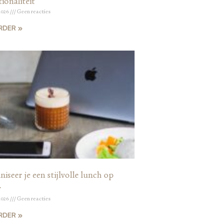
ionaliteit
2026
Geen reacties
RDER »
iseer je een stijlvolle lunch op
r
2026
Geen reacties
RDER »