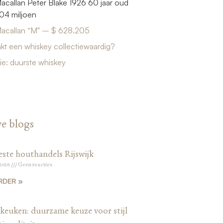
acallan Peter Blake 1926 60 jaar oud
,04 miljoen
acallan “M" – $ 628.205
kt een whiskey collectiewaardig?
e: duurste whiskey
e blogs
este houthandels Rijswijk
 2026
Geen reacties
RDER »
keuken: duurzame keuze voor stijl