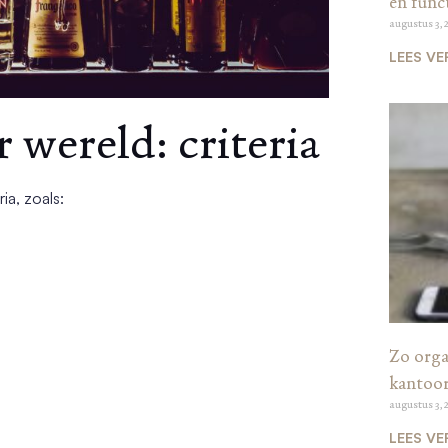
en funct
augustus 3, 
LEES VE
 wereld: criteria
ia, zoals:
Zo organ
kantoo
augustus 3, 
LEES VE