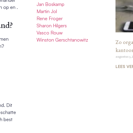
Jan Boskamp
n op en .
Martin Jol
Rene Froger
and?
Sharon Hilgers
Vasco Rouw
 men
Winston Gerschtanowitz
Zo organ
h?
kantoo
augustus 3, 
d
LEES VE
nd. Dit
eschatte
h best