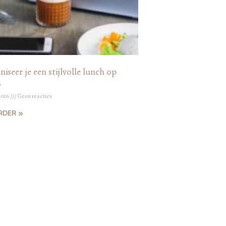
iseer je een stijlvolle lunch op
r
2026
Geen reacties
RDER »