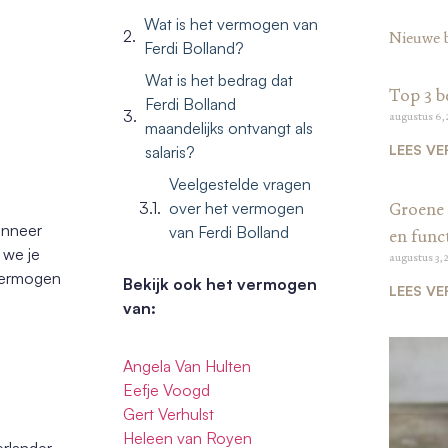
Wat is het vermogen van
Nieuwe 
Ferdi Bolland?
Wat is het bedrag dat
Top 3 b
Ferdi Bolland
augustus 6,
maandelijks ontvangt als
LEES VE
salaris?
Veelgestelde vragen
over het vermogen
Groene 
wanneer
van Ferdi Bolland
en funct
 we je
augustus 3, 
 vermogen
Bekijk ook het vermogen
LEES VE
van:
Angela Van Hulten
Eefje Voogd
Gert Verhulst
Heleen van Royen
erlander