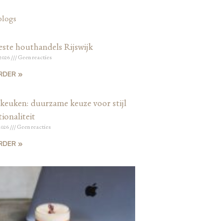
blogs
este houthandels Rijswijk
 2026
Geen reacties
RDER »
keuken: duurzame keuze voor stijl
ionaliteit
2026
Geen reacties
RDER »