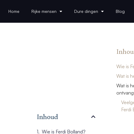
Home
Rijke mensen
Dure dingen
Blog
Inhou
Wie is F
Wat is h
Wat is h
ontvangt
Veelg
Ferdi 
Inhoud
Wie is Ferdi Bolland?