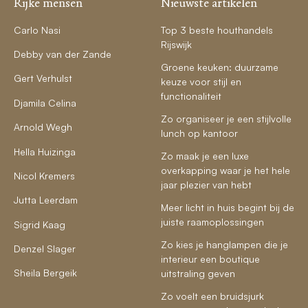
Rijke mensen
Nieuwste artikelen
Carlo Nasi
Top 3 beste houthandels
Rijswijk
Debby van der Zande
Groene keuken: duurzame
Gert Verhulst
keuze voor stijl en
functionaliteit
Djamila Celina
Zo organiseer je een stijlvolle
Arnold Wegh
lunch op kantoor
Hella Huizinga
Zo maak je een luxe
overkapping waar je het hele
Nicol Kremers
jaar plezier van hebt
Jutta Leerdam
Meer licht in huis begint bij de
juiste raamoplossingen
Sigrid Kaag
Zo kies je hanglampen die je
Denzel Slager
interieur een boutique
Sheila Bergeik
uitstraling geven
Zo voelt een bruidsjurk