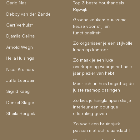
Carlo Nasi
Top 3 beste houthandels
Rijswijk
Debby van der Zande
Groene keuken: duurzame
Gert Verhulst
keuze voor stijl en
functionaliteit
Djamila Celina
Zo organiseer je een stijlvolle
Arnold Wegh
lunch op kantoor
Hella Huizinga
Zo maak je een luxe
overkapping waar je het hele
Nicol Kremers
jaar plezier van hebt
Jutta Leerdam
Meer licht in huis begint bij de
juiste raamoplossingen
Sigrid Kaag
Zo kies je hanglampen die je
Denzel Slager
interieur een boutique
Sheila Bergeik
uitstraling geven
Zo voelt een bruidsjurk
passen met echte aandacht