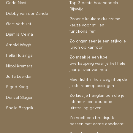
Carlo Nasi
Top 3 beste houthandels
Rijswijk
Debby van der Zande
Groene keuken: duurzame
Gert Verhulst
keuze voor stijl en
functionaliteit
Djamila Celina
Zo organiseer je een stijlvolle
Arnold Wegh
lunch op kantoor
Hella Huizinga
Zo maak je een luxe
overkapping waar je het hele
Nicol Kremers
jaar plezier van hebt
Jutta Leerdam
Meer licht in huis begint bij de
juiste raamoplossingen
Sigrid Kaag
Zo kies je hanglampen die je
Denzel Slager
interieur een boutique
Sheila Bergeik
uitstraling geven
Zo voelt een bruidsjurk
passen met echte aandacht