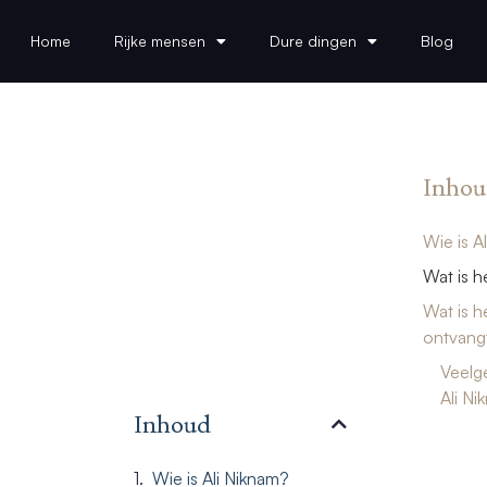
Home
Rijke mensen
Dure dingen
Blog
Inhou
Wie is A
Wat is h
Wat is h
ontvangt
Veelg
Ali Ni
Inhoud
Wie is Ali Niknam?