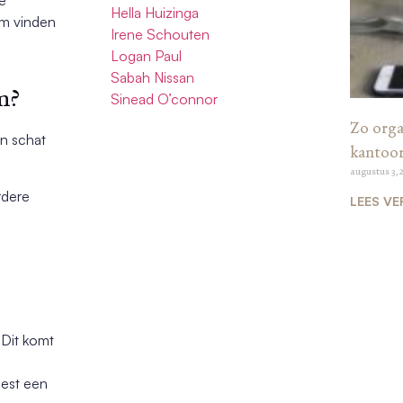
Hella Huizinga
am vinden
Irene Schouten
Logan Paul
Sabah Nissan
m?
Sinead O’connor
Zo organ
en schat
kantoo
augustus 3, 
rdere
LEES VE
 Dit komt
best een