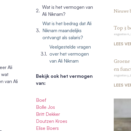
Wat is het vermogen van
Nieuwe 
Ali Niknam?
Wat is het bedrag dat Ali
Top 3 b
Niknam maandelijks
augustus 6,
ontvangt als salaris?
LEES VE
Veelgestelde vragen
over het vermogen
van Ali Niknam
Groene 
eer Ali
en funct
e wat
Bekijk ook het vermogen
augustus 3, 
n van Ali
van:
LEES VE
Boef
Bolle Jos
Britt Dekker
Doutzen Kroes
Elise Boers
e