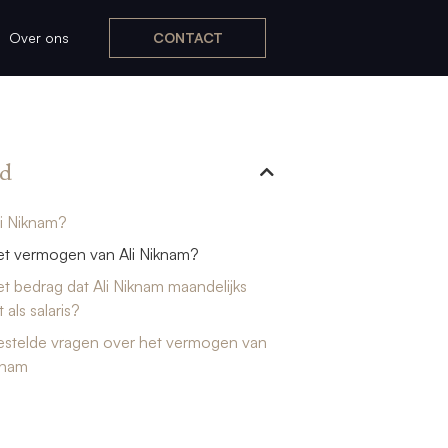
Over ons
CONTACT
d
li Niknam?
et vermogen van Ali Niknam?
et bedrag dat Ali Niknam maandelijks
 als salaris?
estelde vragen over het vermogen van
knam