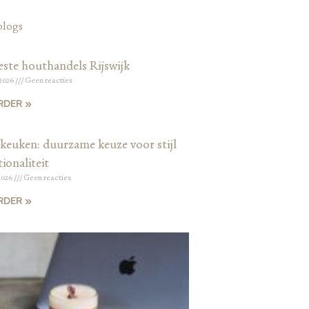
blogs
este houthandels Rijswijk
 2026
Geen reacties
RDER »
keuken: duurzame keuze voor stijl
ionaliteit
2026
Geen reacties
RDER »