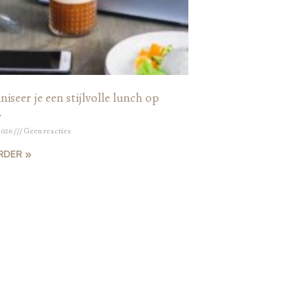
iseer je een stijlvolle lunch op
r
2026
Geen reacties
RDER »