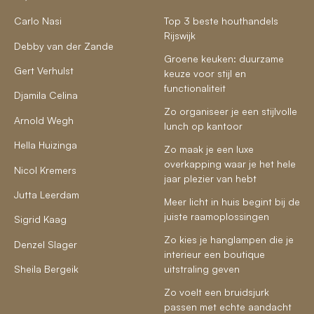
Carlo Nasi
Top 3 beste houthandels
Rijswijk
Debby van der Zande
Groene keuken: duurzame
Gert Verhulst
keuze voor stijl en
functionaliteit
Djamila Celina
Zo organiseer je een stijlvolle
Arnold Wegh
lunch op kantoor
Hella Huizinga
Zo maak je een luxe
overkapping waar je het hele
Nicol Kremers
jaar plezier van hebt
Jutta Leerdam
Meer licht in huis begint bij de
juiste raamoplossingen
Sigrid Kaag
Zo kies je hanglampen die je
Denzel Slager
interieur een boutique
Sheila Bergeik
uitstraling geven
Zo voelt een bruidsjurk
passen met echte aandacht