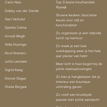
Carlo Nasi
Top 3 beste houthandels
Rijswijk
Debby van der Zande
Groene keuken: duurzame
Gert Verhulst
keuze voor stijl en
functionaliteit
Djamila Celina
Zo organiseer je een stijlvolle
Arnold Wegh
lunch op kantoor
Hella Huizinga
Zo maak je een luxe
overkapping waar je het hele
Nicol Kremers
jaar plezier van hebt
Jutta Leerdam
Meer licht in huis begint bij de
juiste raamoplossingen
Sigrid Kaag
Zo kies je hanglampen die je
Denzel Slager
interieur een boutique
Sheila Bergeik
uitstraling geven
Zo voelt een bruidsjurk
passen met echte aandacht