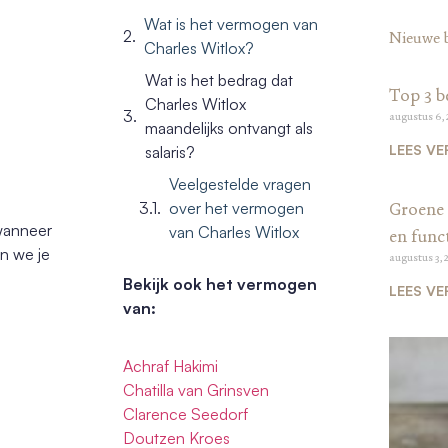
s
Wat is het vermogen van
Nieuwe 
Charles Witlox?
Wat is het bedrag dat
Top 3 b
Charles Witlox
augustus 6,
maandelijks ontvangt als
LEES VE
salaris?
Veelgestelde vragen
over het vermogen
Groene 
 wanneer
van Charles Witlox
en funct
en we je
augustus 3, 
Bekijk ook het vermogen
LEES VE
van:
Achraf Hakimi
Chatilla van Grinsven
Clarence Seedorf
Doutzen Kroes