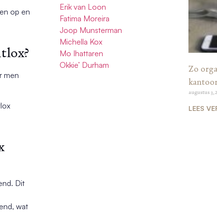
Erik van Loon
den op en
Fatima Moreira
Joop Munsterman
Michella Kox
tlox?
Mo Ihattaren
Okkie’ Durham
Zo organ
ar men
kantoo
augustus 3, 
lox
LEES VE
x
end. Dit
end, wat