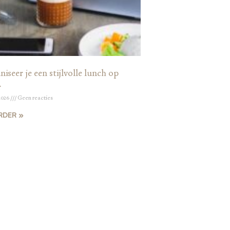
iseer je een stijlvolle lunch op
r
2026
Geen reacties
RDER »