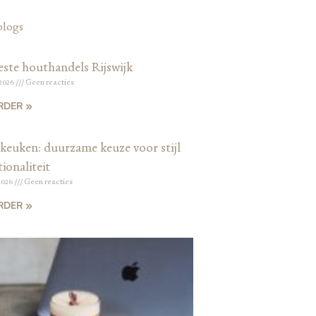
blogs
este houthandels Rijswijk
 2026
Geen reacties
RDER »
keuken: duurzame keuze voor stijl
ionaliteit
2026
Geen reacties
RDER »