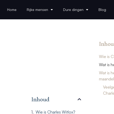
Home
Rijke mensen
Dure dingen
Blog
Inhou
Wie is C
Wat is h
Wat is h
maandeli
Veelg
Charle
Inhoud
Wie is Charles Witlox?