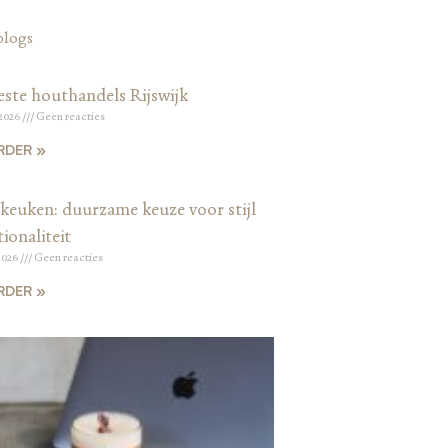
blogs
este houthandels Rijswijk
 2026
Geen reacties
RDER »
keuken: duurzame keuze voor stijl
ionaliteit
2026
Geen reacties
RDER »