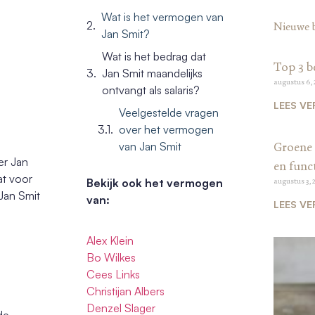
Wat is het vermogen van
Nieuwe 
Jan Smit?
Wat is het bedrag dat
Top 3 b
Jan Smit maandelijks
augustus 6,
ontvangt als salaris?
LEES VE
Veelgestelde vragen
over het vermogen
van Jan Smit
Groene 
er Jan
en funct
at voor
Bekijk ook het vermogen
augustus 3, 
Jan Smit
van:
LEES VE
Alex Klein
Bo Wilkes
Cees Links
Christijan Albers
Denzel Slager
de