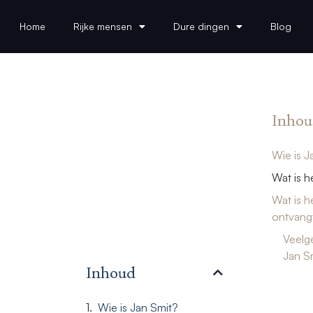
Home
Rijke mensen
Dure dingen
Blog
Inhou
Wie is J
Wat is 
Wat is h
ontvangt
Veelg
Jan S
Inhoud
Wie is Jan Smit?