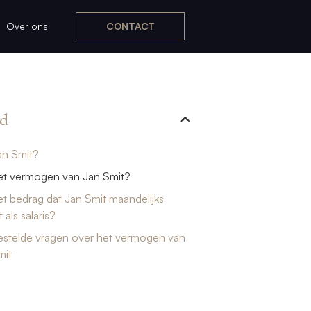
Over ons
CONTACT
d
an Smit?
het vermogen van Jan Smit?
et bedrag dat Jan Smit maandelijks
 als salaris?
estelde vragen over het vermogen van
mit