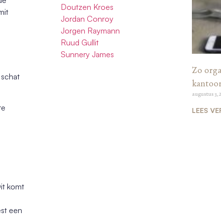
Doutzen Kroes
mit
Jordan Conroy
Jorgen Raymann
Ruud Gullit
Sunnery James
Zo organ
 schat
kantoo
augustus 3, 
re
LEES VE
Dit komt
est een