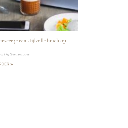
iseer je een stijlvolle lunch op
r
2026
Geen reacties
RDER »