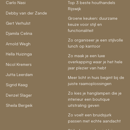
Carlo Nasi
Top 3 beste houthandels
Rijswijk
Debby van der Zande
Groene keuken: duurzame
Gert Verhulst
keuze voor stijl en
functionaliteit
Djamila Celina
Zo organiseer je een stijlvolle
Arnold Wegh
lunch op kantoor
Hella Huizinga
Zo maak je een luxe
overkapping waar je het hele
Nicol Kremers
jaar plezier van hebt
Jutta Leerdam
Meer licht in huis begint bij de
juiste raamoplossingen
Sigrid Kaag
Zo kies je hanglampen die je
Denzel Slager
interieur een boutique
Sheila Bergeik
uitstraling geven
Zo voelt een bruidsjurk
passen met echte aandacht