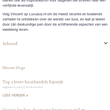
dienen ook als inspiratiebron voor degenen die streven naar een
verfijnde levensstijl.
Volg Vincent op Luxueus.nl om de meest recente en boeiende
verhalen te ontdekken over de wereld van luxe, en laat je leiden
door zijn deskundige pen door de schitterende aspecten van een
weelderig leven.
Inhoud
Nieuwe blogs
Top 3 beste houthandels Rijswijk
augustus 6, 2026
Geen reacties
LEES VERDER »
Groene keuken: duurzame keuze voor stijl en