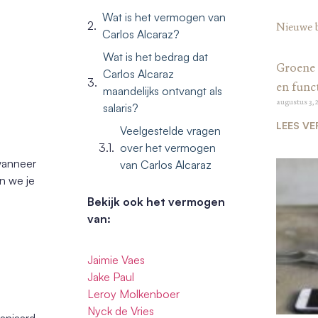
Wat is het vermogen van
Nieuwe 
Carlos Alcaraz?
Wat is het bedrag dat
Groene 
Carlos Alcaraz
en funct
maandelijks ontvangt als
augustus 3, 
salaris?
LEES VE
Veelgestelde vragen
over het vermogen
 wanneer
van Carlos Alcaraz
n we je
Bekijk ook het vermogen
van:
Jaimie Vaes
Jake Paul
Leroy Molkenboer
Nyck de Vries
anjaard