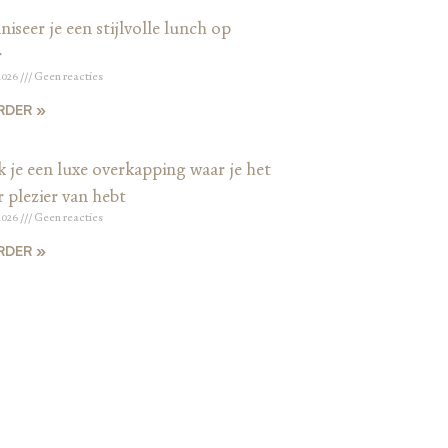
iseer je een stijlvolle lunch op
r
2026
Geen reacties
RDER »
 je een luxe overkapping waar je het
r plezier van hebt
2026
Geen reacties
RDER »