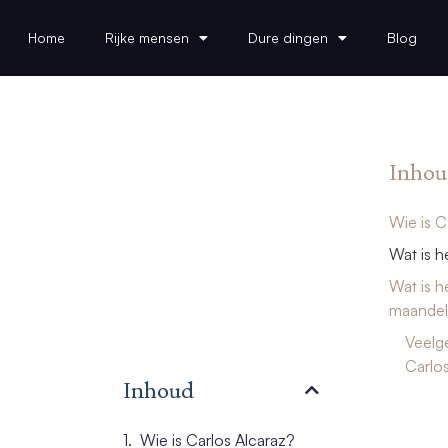
Home
Rijke mensen
Dure dingen
Blog
Inhou
Wie is C
Wat is h
Wat is h
maandeli
Veelg
Carlos
Inhoud
Wie is Carlos Alcaraz?