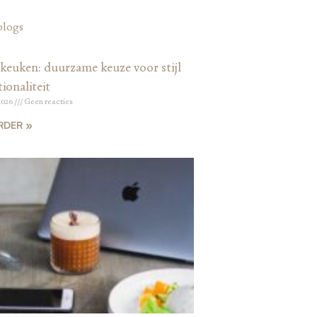
blogs
keuken: duurzame keuze voor stijl
ionaliteit
2026
Geen reacties
RDER »