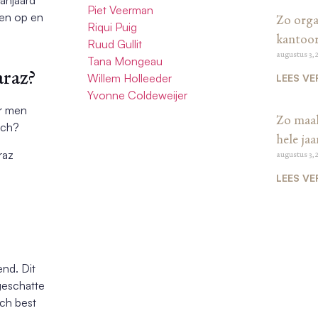
Piet Veerman
den op en
Zo organ
Riqui Puig
kantoo
Ruud Gullit
augustus 3, 
Tana Mongeau
araz?
Willem Holleeder
LEES VE
Yvonne Coldeweijer
ar men
Zo maak
och?
hele jaa
raz
augustus 3, 
LEES VE
end. Dit
geschatte
och best