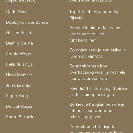
Carlo Nasi
Top 3 beste houthandels
Rijswijk
Debby van der Zande
Groene keuken: duurzame
Gert Verhulst
keuze voor stijl en
functionaliteit
Djamila Celina
Zo organiseer je een stijlvolle
Arnold Wegh
lunch op kantoor
Hella Huizinga
Zo maak je een luxe
overkapping waar je het hele
Nicol Kremers
jaar plezier van hebt
Jutta Leerdam
Meer licht in huis begint bij de
juiste raamoplossingen
Sigrid Kaag
Zo kies je hanglampen die je
Denzel Slager
interieur een boutique
Sheila Bergeik
uitstraling geven
Zo voelt een bruidsjurk
passen met echte aandacht