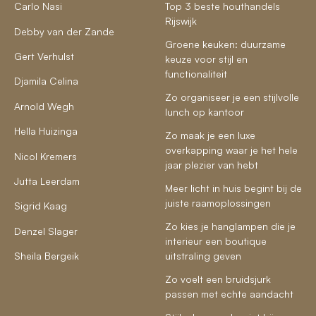
Carlo Nasi
Top 3 beste houthandels
Rijswijk
Debby van der Zande
Groene keuken: duurzame
Gert Verhulst
keuze voor stijl en
functionaliteit
Djamila Celina
Zo organiseer je een stijlvolle
Arnold Wegh
lunch op kantoor
Hella Huizinga
Zo maak je een luxe
overkapping waar je het hele
Nicol Kremers
jaar plezier van hebt
Jutta Leerdam
Meer licht in huis begint bij de
juiste raamoplossingen
Sigrid Kaag
Zo kies je hanglampen die je
Denzel Slager
interieur een boutique
Sheila Bergeik
uitstraling geven
Zo voelt een bruidsjurk
passen met echte aandacht