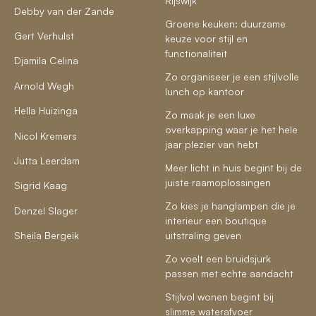
Rijswijk
Debby van der Zande
Groene keuken: duurzame
Gert Verhulst
keuze voor stijl en
functionaliteit
Djamila Celina
Zo organiseer je een stijlvolle
Arnold Wegh
lunch op kantoor
Hella Huizinga
Zo maak je een luxe
overkapping waar je het hele
Nicol Kremers
jaar plezier van hebt
Jutta Leerdam
Meer licht in huis begint bij de
juiste raamoplossingen
Sigrid Kaag
Zo kies je hanglampen die je
Denzel Slager
interieur een boutique
Sheila Bergeik
uitstraling geven
Zo voelt een bruidsjurk
passen met echte aandacht
Stijlvol wonen begint bij
slimme waterafvoer