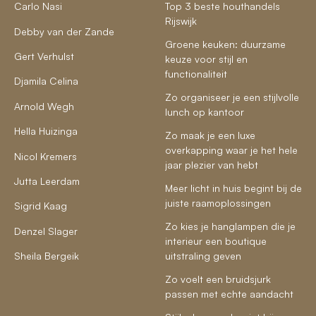
Carlo Nasi
Top 3 beste houthandels
Rijswijk
Debby van der Zande
Groene keuken: duurzame
Gert Verhulst
keuze voor stijl en
functionaliteit
Djamila Celina
Zo organiseer je een stijlvolle
Arnold Wegh
lunch op kantoor
Hella Huizinga
Zo maak je een luxe
overkapping waar je het hele
Nicol Kremers
jaar plezier van hebt
Jutta Leerdam
Meer licht in huis begint bij de
juiste raamoplossingen
Sigrid Kaag
Zo kies je hanglampen die je
Denzel Slager
interieur een boutique
Sheila Bergeik
uitstraling geven
Zo voelt een bruidsjurk
passen met echte aandacht