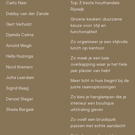
Carlo Nasi
Top 3 beste houthandels
Rijswijk
Debby van der Zande
Groene keuken: duurzame
Gert Verhulst
keuze voor stijl en
functionaliteit
Djamila Celina
Zo organiseer je een stijlvolle
Arnold Wegh
lunch op kantoor
Hella Huizinga
Zo maak je een luxe
overkapping waar je het hele
Nicol Kremers
jaar plezier van hebt
Jutta Leerdam
Meer licht in huis begint bij de
juiste raamoplossingen
Sigrid Kaag
Zo kies je hanglampen die je
Denzel Slager
interieur een boutique
Sheila Bergeik
uitstraling geven
Zo voelt een bruidsjurk
passen met echte aandacht