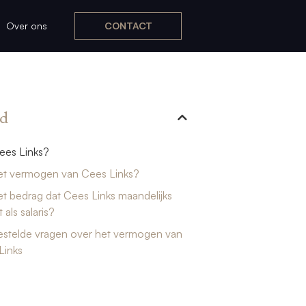
Over ons
CONTACT
d
ees Links?
het vermogen van Cees Links?
et bedrag dat Cees Links maandelijks
 als salaris?
estelde vragen over het vermogen van
Links