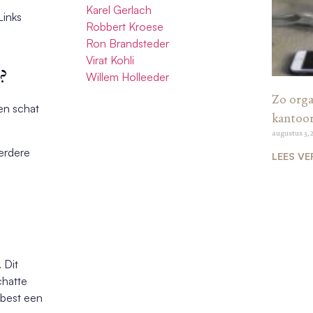
Karel Gerlach
Links
Robbert Kroese
Ron Brandsteder
Virat Kohli
?
Willem Holleeder
Zo organ
en schat
kantoo
augustus 3, 
erdere
LEES VE
 Dit
chatte
 best een