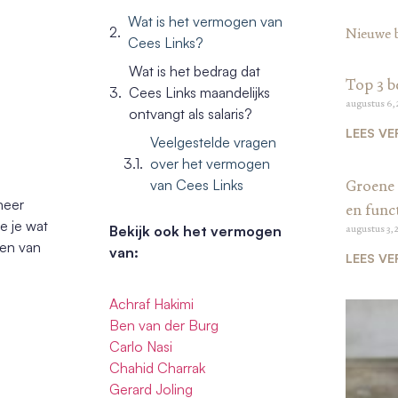
Wat is het vermogen van
Nieuwe 
Cees Links?
Wat is het bedrag dat
Top 3 b
Cees Links maandelijks
augustus 6,
ontvangt als salaris?
LEES VE
Veelgestelde vragen
over het vermogen
van Cees Links
Groene 
neer
en funct
e je wat
Bekijk ook het vermogen
augustus 3, 
gen van
van:
LEES VE
Achraf Hakimi
Ben van der Burg
Carlo Nasi
Chahid Charrak
Gerard Joling