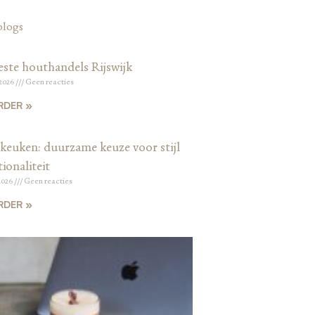
blogs
este houthandels Rijswijk
 2026
Geen reacties
RDER »
keuken: duurzame keuze voor stijl
ionaliteit
2026
Geen reacties
RDER »