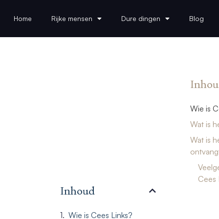
Home
Rijke mensen
Dure dingen
Blog
Inhou
Wie is C
Wat is 
Wat is h
ontvangt
Veelg
Cees 
Inhoud
Wie is Cees Links?