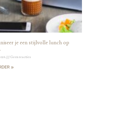
iseer je een stijlvolle lunch op
r
2026
Geen reacties
RDER »