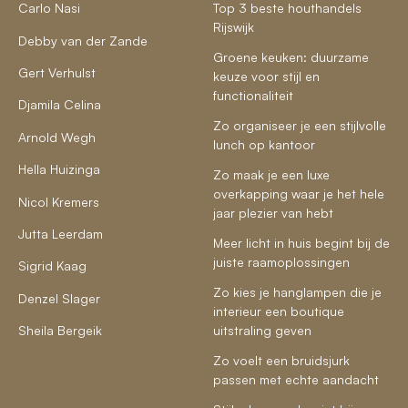
Carlo Nasi
Top 3 beste houthandels
Rijswijk
Debby van der Zande
Groene keuken: duurzame
Gert Verhulst
keuze voor stijl en
functionaliteit
Djamila Celina
Zo organiseer je een stijlvolle
Arnold Wegh
lunch op kantoor
Hella Huizinga
Zo maak je een luxe
overkapping waar je het hele
Nicol Kremers
jaar plezier van hebt
Jutta Leerdam
Meer licht in huis begint bij de
juiste raamoplossingen
Sigrid Kaag
Zo kies je hanglampen die je
Denzel Slager
interieur een boutique
Sheila Bergeik
uitstraling geven
Zo voelt een bruidsjurk
passen met echte aandacht