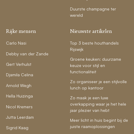
Duurste champagne ter
wereld
Rijke mensen
Nieuwste artikelen
Carlo Nasi
Top 3 beste houthandels
Rijswijk
Debby van der Zande
Groene keuken: duurzame
Gert Verhulst
keuze voor stijl en
functionaliteit
Djamila Celina
Zo organiseer je een stijlvolle
Arnold Wegh
lunch op kantoor
Hella Huizinga
Zo maak je een luxe
overkapping waar je het hele
Nicol Kremers
jaar plezier van hebt
Jutta Leerdam
Meer licht in huis begint bij de
juiste raamoplossingen
Sigrid Kaag