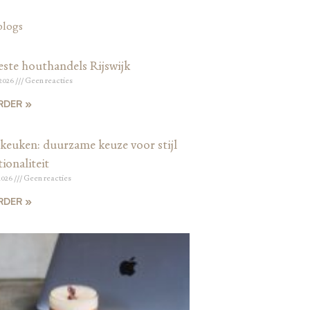
blogs
este houthandels Rijswijk
 2026
Geen reacties
RDER »
keuken: duurzame keuze voor stijl
ionaliteit
2026
Geen reacties
RDER »