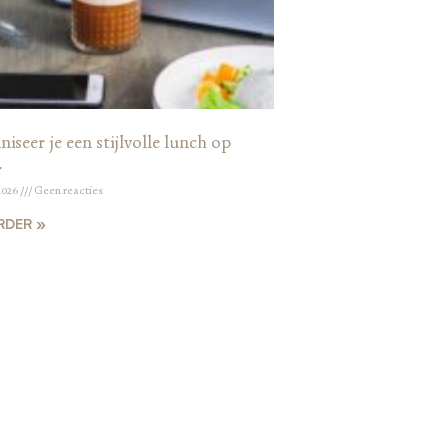
iseer je een stijlvolle lunch op
r
2026
Geen reacties
RDER »