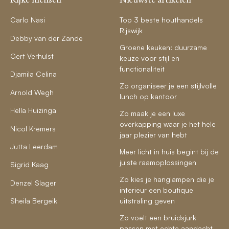
Carlo Nasi
Top 3 beste houthandels
Rijswijk
Debby van der Zande
Groene keuken: duurzame
Gert Verhulst
keuze voor stijl en
functionaliteit
Djamila Celina
Zo organiseer je een stijlvolle
Arnold Wegh
lunch op kantoor
Hella Huizinga
Zo maak je een luxe
overkapping waar je het hele
Nicol Kremers
jaar plezier van hebt
Jutta Leerdam
Meer licht in huis begint bij de
juiste raamoplossingen
Sigrid Kaag
Zo kies je hanglampen die je
Denzel Slager
interieur een boutique
Sheila Bergeik
uitstraling geven
Zo voelt een bruidsjurk
passen met echte aandacht