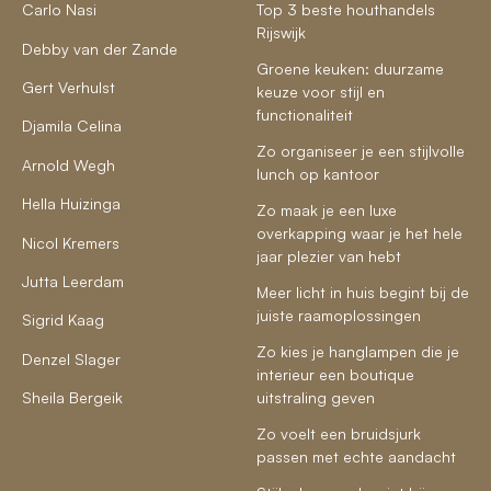
Carlo Nasi
Top 3 beste houthandels
Rijswijk
Debby van der Zande
Groene keuken: duurzame
Gert Verhulst
keuze voor stijl en
functionaliteit
Djamila Celina
Zo organiseer je een stijlvolle
Arnold Wegh
lunch op kantoor
Hella Huizinga
Zo maak je een luxe
overkapping waar je het hele
Nicol Kremers
jaar plezier van hebt
Jutta Leerdam
Meer licht in huis begint bij de
juiste raamoplossingen
Sigrid Kaag
Zo kies je hanglampen die je
Denzel Slager
interieur een boutique
Sheila Bergeik
uitstraling geven
Zo voelt een bruidsjurk
passen met echte aandacht