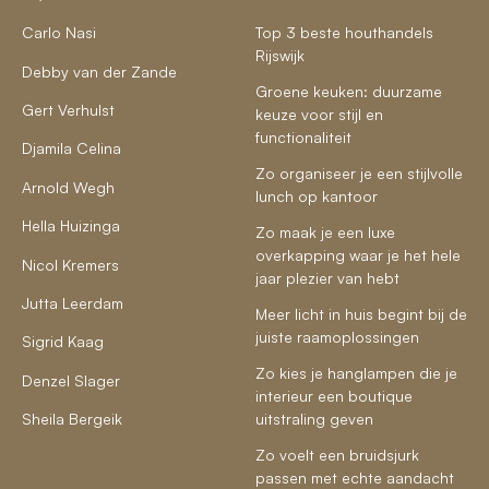
Carlo Nasi
Top 3 beste houthandels
Rijswijk
Debby van der Zande
Groene keuken: duurzame
Gert Verhulst
keuze voor stijl en
functionaliteit
Djamila Celina
Zo organiseer je een stijlvolle
Arnold Wegh
lunch op kantoor
Hella Huizinga
Zo maak je een luxe
overkapping waar je het hele
Nicol Kremers
jaar plezier van hebt
Jutta Leerdam
Meer licht in huis begint bij de
juiste raamoplossingen
Sigrid Kaag
Zo kies je hanglampen die je
Denzel Slager
interieur een boutique
Sheila Bergeik
uitstraling geven
Zo voelt een bruidsjurk
passen met echte aandacht