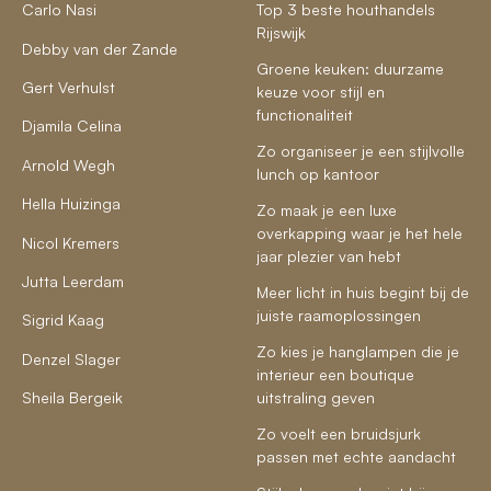
Carlo Nasi
Top 3 beste houthandels
Rijswijk
Debby van der Zande
Groene keuken: duurzame
Gert Verhulst
keuze voor stijl en
functionaliteit
Djamila Celina
Zo organiseer je een stijlvolle
Arnold Wegh
lunch op kantoor
Hella Huizinga
Zo maak je een luxe
overkapping waar je het hele
Nicol Kremers
jaar plezier van hebt
Jutta Leerdam
Meer licht in huis begint bij de
juiste raamoplossingen
Sigrid Kaag
Zo kies je hanglampen die je
Denzel Slager
interieur een boutique
Sheila Bergeik
uitstraling geven
Zo voelt een bruidsjurk
passen met echte aandacht