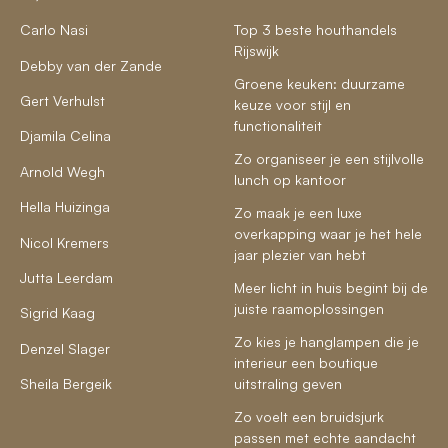
Carlo Nasi
Top 3 beste houthandels
Rijswijk
Debby van der Zande
Groene keuken: duurzame
Gert Verhulst
keuze voor stijl en
functionaliteit
Djamila Celina
Zo organiseer je een stijlvolle
Arnold Wegh
lunch op kantoor
Hella Huizinga
Zo maak je een luxe
overkapping waar je het hele
Nicol Kremers
jaar plezier van hebt
Jutta Leerdam
Meer licht in huis begint bij de
juiste raamoplossingen
Sigrid Kaag
Zo kies je hanglampen die je
Denzel Slager
interieur een boutique
Sheila Bergeik
uitstraling geven
Zo voelt een bruidsjurk
passen met echte aandacht