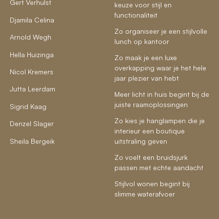
Gert Verhulst
keuze voor stijl en
functionaliteit
Djamila Celina
Zo organiseer je een stijlvolle
Arnold Wegh
lunch op kantoor
Hella Huizinga
Zo maak je een luxe
overkapping waar je het hele
Nicol Kremers
jaar plezier van hebt
Jutta Leerdam
Meer licht in huis begint bij de
juiste raamoplossingen
Sigrid Kaag
Zo kies je hanglampen die je
Denzel Slager
interieur een boutique
Sheila Bergeik
uitstraling geven
Zo voelt een bruidsjurk
passen met echte aandacht
Stijlvol wonen begint bij
slimme waterafvoer