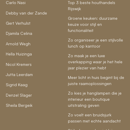
Carlo Nasi
Top 3 beste houthandels
Rijswijk
Debby van der Zande
Groene keuken: duurzame
Gert Verhulst
keuze voor stijl en
functionaliteit
Djamila Celina
Zo organiseer je een stijlvolle
Arnold Wegh
lunch op kantoor
Hella Huizinga
Zo maak je een luxe
overkapping waar je het hele
Nicol Kremers
jaar plezier van hebt
Jutta Leerdam
Meer licht in huis begint bij de
juiste raamoplossingen
Sigrid Kaag
Zo kies je hanglampen die je
Denzel Slager
interieur een boutique
Sheila Bergeik
uitstraling geven
Zo voelt een bruidsjurk
passen met echte aandacht