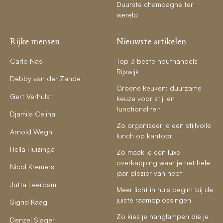
Duurste champagne ter
wereld
Rijke mensen
Nieuwste artikelen
Carlo Nasi
Top 3 beste houthandels
Rijswijk
Debby van der Zande
Groene keuken: duurzame
Gert Verhulst
keuze voor stijl en
functionaliteit
Djamila Celina
Zo organiseer je een stijlvolle
Arnold Wegh
lunch op kantoor
Hella Huizinga
Zo maak je een luxe
overkapping waar je het hele
Nicol Kremers
jaar plezier van hebt
Jutta Leerdam
Meer licht in huis begint bij de
juiste raamoplossingen
Sigrid Kaag
Zo kies je hanglampen die je
Denzel Slager