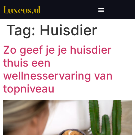
Tag:
Huisdier
Zo geef je je huisdier
thuis een
wellnesservaring van
topniveau