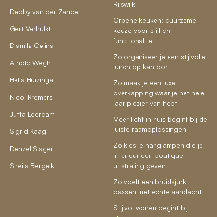
Rijswijk
Debby van der Zande
Groene keuken: duurzame
Gert Verhulst
keuze voor stijl en
functionaliteit
Djamila Celina
Zo organiseer je een stijlvolle
Arnold Wegh
lunch op kantoor
Hella Huizinga
Zo maak je een luxe
overkapping waar je het hele
Nicol Kremers
jaar plezier van hebt
Jutta Leerdam
Meer licht in huis begint bij de
juiste raamoplossingen
Sigrid Kaag
Zo kies je hanglampen die je
Denzel Slager
interieur een boutique
Sheila Bergeik
uitstraling geven
Zo voelt een bruidsjurk
passen met echte aandacht
Stijlvol wonen begint bij