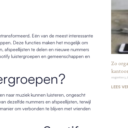
etransformeerd. Eén van de meest interessante
happen. Deze functies maken het mogelijk om
n, afspeellijsten te delen en nieuwe nummers
n Spotify luistergroepen en gemeenschappen en
Zo organ
kantoo
tergroepen?
augustus 3, 
LEES VE
amen naar muziek kunnen luisteren, ongeacht
an dezelfde nummers en afspeellijsten, terwijl
e manier om verbonden te blijven met vrienden