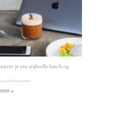
iseer je een stijlvolle lunch op
r
2026
Geen reacties
RDER »