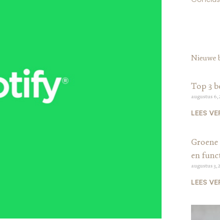
Nieuwe 
Top 3 b
augustus 6,
LEES VE
Groene 
en funct
augustus 3, 
LEES VE