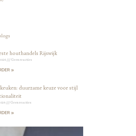
blogs
este houthandels Rijswijk
 2026
Geen reacties
RDER »
keuken: duurzame keuze voor stijl
ionaliteit
2026
Geen reacties
RDER »