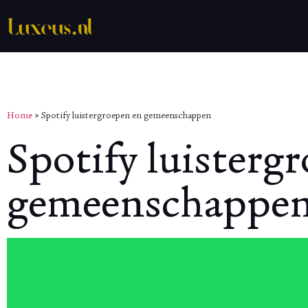
Home
»
Spotify luistergroepen en gemeenschappen
Spotify luisterg
gemeenschappe