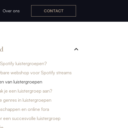
Over ons
CONTACT
d
 Spotify luistergroepen?
bare webshop voor Spotify streams
n van luistergroepen
 je een luistergroep aan?
e genres in luistergroepen
chappen en online fora
r een succesvolle luistergroep
ie