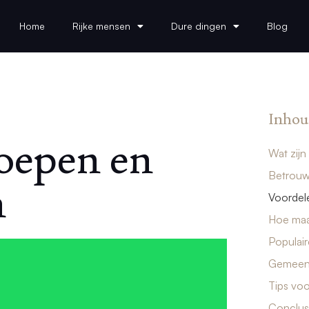
Home
Rijke mensen
Dure dingen
Blog
Inhou
roepen en
Wat zijn
Betrouw
n
Voordele
Hoe maak
Populair
Gemeens
Tips voo
Conclus