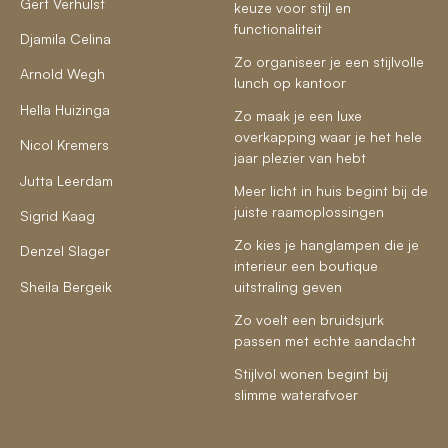
Gert Verhulst
keuze voor stijl en
functionaliteit
Djamila Celina
Zo organiseer je een stijlvolle
Arnold Wegh
lunch op kantoor
Hella Huizinga
Zo maak je een luxe
overkapping waar je het hele
Nicol Kremers
jaar plezier van hebt
Jutta Leerdam
Meer licht in huis begint bij de
juiste raamoplossingen
Sigrid Kaag
Zo kies je hanglampen die je
Denzel Slager
interieur een boutique
Sheila Bergeik
uitstraling geven
Zo voelt een bruidsjurk
passen met echte aandacht
Stijlvol wonen begint bij
slimme waterafvoer