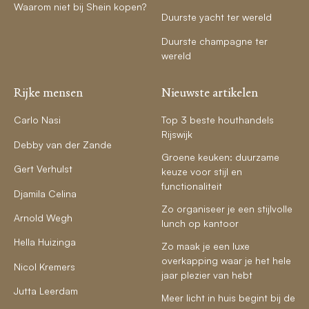
Waarom niet bij Shein kopen?
Duurste yacht ter wereld
Duurste champagne ter
wereld
Rijke mensen
Nieuwste artikelen
Carlo Nasi
Top 3 beste houthandels
Rijswijk
Debby van der Zande
Groene keuken: duurzame
Gert Verhulst
keuze voor stijl en
functionaliteit
Djamila Celina
Zo organiseer je een stijlvolle
Arnold Wegh
lunch op kantoor
Hella Huizinga
Zo maak je een luxe
overkapping waar je het hele
Nicol Kremers
jaar plezier van hebt
Jutta Leerdam
Meer licht in huis begint bij de