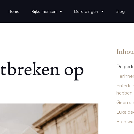
Home
Rijke mensen
Dure dingen
Blog
Inhou
tbreken op
De perfe
Herinner
Entertai
hebben
Geen str
Luxe dec
Eten waa