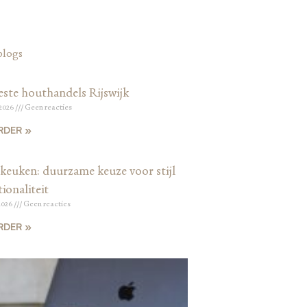
blogs
este houthandels Rijswijk
 2026
Geen reacties
RDER »
keuken: duurzame keuze voor stijl
ionaliteit
2026
Geen reacties
RDER »