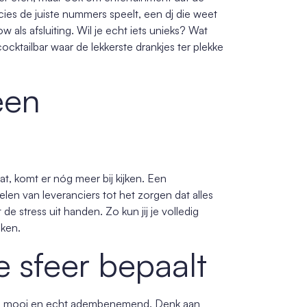
cies de juiste nummers speelt, een dj die weet
 als afsluiting. Wil je echt iets unieks? Wat
cktailbar waar de lekkerste drankjes ter plekke
een
aat, komt er nóg meer bij kijken. Een
len van leveranciers tot het zorgen dat alles
 stress uit handen. Zo kun jij je volledig
aken.
e sfeer bepaalt
woon mooi en echt adembenemend. Denk aan