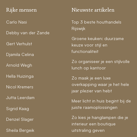
Rijke mensen
Nieuwste artikelen
Carlo Nasi
Top 3 beste houthandels
Rijswijk
Debby van der Zande
Groene keuken: duurzame
Gert Verhulst
keuze voor stijl en
functionaliteit
Djamila Celina
Zo organiseer je een stijlvolle
Arnold Wegh
lunch op kantoor
Hella Huizinga
Zo maak je een luxe
overkapping waar je het hele
Nicol Kremers
jaar plezier van hebt
Jutta Leerdam
Meer licht in huis begint bij de
juiste raamoplossingen
Sigrid Kaag
Zo kies je hanglampen die je
Denzel Slager
interieur een boutique
Sheila Bergeik
uitstraling geven