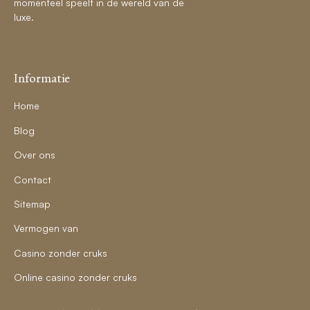
momenteel speelt in de wereld van de
luxe.
Informatie
Home
Blog
Over ons
Contact
Sitemap
Vermogen van
Casino zonder cruks
Online casino zonder cruks