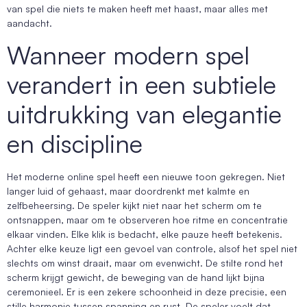
van spel die niets te maken heeft met haast, maar alles met
aandacht.
Wanneer modern spel
verandert in een subtiele
uitdrukking van elegantie
en discipline
Het moderne online spel heeft een nieuwe toon gekregen. Niet
langer luid of gehaast, maar doordrenkt met kalmte en
zelfbeheersing. De speler kijkt niet naar het scherm om te
ontsnappen, maar om te observeren hoe ritme en concentratie
elkaar vinden. Elke klik is bedacht, elke pauze heeft betekenis.
Achter elke keuze ligt een gevoel van controle, alsof het spel niet
slechts om winst draait, maar om evenwicht. De stilte rond het
scherm krijgt gewicht, de beweging van de hand lijkt bijna
ceremonieel. Er is een zekere schoonheid in deze precisie, een
stille harmonie tussen spanning en rust. De speler voelt dat