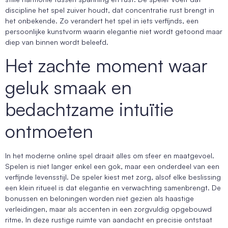
discipline het spel zuiver houdt, dat concentratie rust brengt in
het onbekende. Zo verandert het spel in iets verfijnds, een
persoonlijke kunstvorm waarin elegantie niet wordt getoond maar
diep van binnen wordt beleefd.
Het zachte moment waar
geluk smaak en
bedachtzame intuïtie
ontmoeten
In het moderne online spel draait alles om sfeer en maatgevoel.
Spelen is niet langer enkel een gok, maar een onderdeel van een
verfijnde levensstijl. De speler kiest met zorg, alsof elke beslissing
een klein ritueel is dat elegantie en verwachting samenbrengt. De
bonussen en beloningen worden niet gezien als haastige
verleidingen, maar als accenten in een zorgvuldig opgebouwd
ritme. In deze rustige ruimte van aandacht en precisie ontstaat