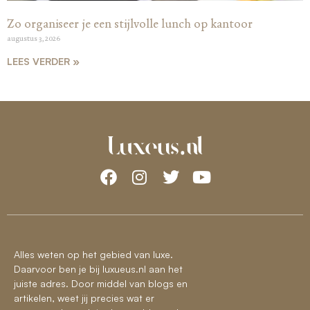
Zo organiseer je een stijlvolle lunch op kantoor
augustus 3, 2026
LEES VERDER »
Alles weten op het gebied van luxe.
Daarvoor ben je bij luxueus.nl aan het
juiste adres. Door middel van blogs en
artikelen, weet jij precies wat er