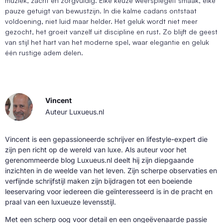
muziek, zacht en zorgvuldig. Elke keuze weerspiegelt smaak, elke
pauze getuigt van bewustzijn. In die kalme cadans ontstaat
voldoening, niet luid maar helder. Het geluk wordt niet meer
gezocht, het groeit vanzelf uit discipline en rust. Zo blijft de geest
van stijl het hart van het moderne spel, waar elegantie en geluk
één rustige adem delen.
Vincent
Auteur Luxueus.nl
Vincent is een gepassioneerde schrijver en lifestyle-expert die
zijn pen richt op de wereld van luxe. Als auteur voor het
gerenommeerde blog Luxueus.nl deelt hij zijn diepgaande
inzichten in de weelde van het leven. Zijn scherpe observaties en
verfijnde schrijfstijl maken zijn bijdragen tot een boeiende
leeservaring voor iedereen die geïnteresseerd is in de pracht en
praal van een luxueuze levensstijl.
Met een scherp oog voor detail en een ongeëvenaarde passie