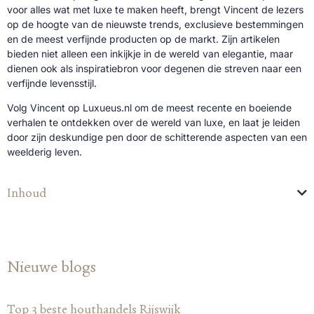
voor alles wat met luxe te maken heeft, brengt Vincent de lezers
op de hoogte van de nieuwste trends, exclusieve bestemmingen
en de meest verfijnde producten op de markt. Zijn artikelen
bieden niet alleen een inkijkje in de wereld van elegantie, maar
dienen ook als inspiratiebron voor degenen die streven naar een
verfijnde levensstijl.
Volg Vincent op Luxueus.nl om de meest recente en boeiende
verhalen te ontdekken over de wereld van luxe, en laat je leiden
door zijn deskundige pen door de schitterende aspecten van een
weelderig leven.
Inhoud
Nieuwe blogs
Top 3 beste houthandels Rijswijk