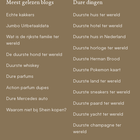
Meest gelezen blogs
Dure dingen
Echte kakkers
Duurste huis ter wereld
Jumbo Uitbetaaldata
Duurste hotel ter wereld
Wat is de rijkste familie ter
Duurste huis in Nederland
wereld
Duurste horloge ter wereld
De duurste hond ter wereld
Duurste Herman Brood
Duurste whiskey
Duurste Pokemon kaart
Dure parfums
Duurste land ter wereld
Action parfum dupes
Duurste sneakers ter wereld
Dure Mercedes auto
Duurste paard ter wereld
Waarom niet bij Shein kopen?
Duurste yacht ter wereld
Duurste champagne ter
wereld