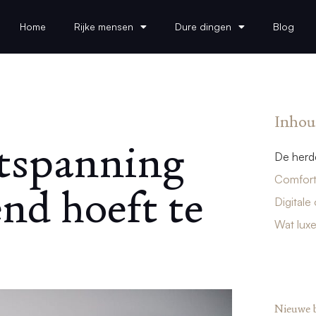
Home
Rijke mensen
Dure dingen
Blog
Inhou
tspanning
De herde
Comfort
end hoeft te
Digitale
Wat lux
Nieuwe 