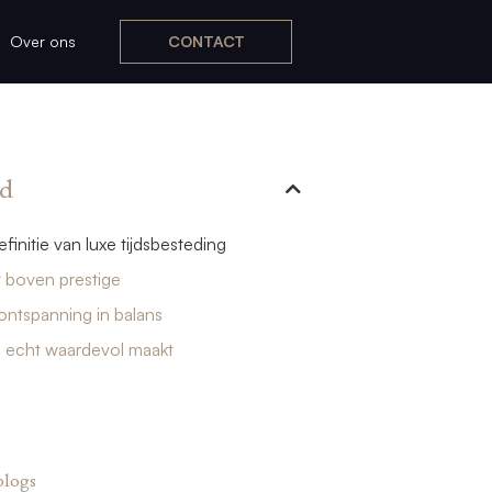
Over ons
CONTACT
d
finitie van luxe tijdsbesteding
 boven prestige
 ontspanning in balans
e echt waardevol maakt
blogs