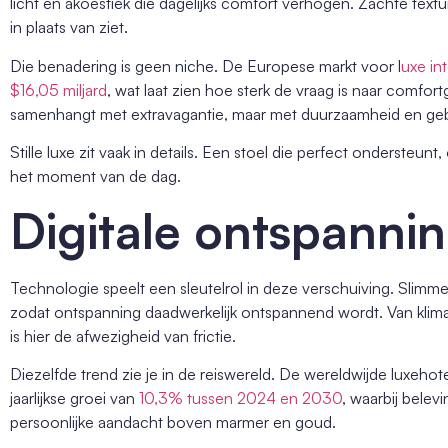
licht en akoestiek die dagelijks comfort verhogen. Zachte textur
in plaats van ziet.
Die benadering is geen niche. De Europese markt voor l
uxe in
$16,05 miljard
, wat laat zien hoe sterk de vraag is naar comfort
samenhangt met extravagantie, maar met duurzaamheid en ge
Stille luxe zit vaak in details. Een stoel die perfect ondersteunt
het moment van de dag.
Digitale ontspannin
Technologie speelt een sleutelrol in deze verschuiving. Slimm
zodat ontspanning daadwerkelijk ontspannend wordt. Van klima
is hier de afwezigheid van frictie.
Diezelfde trend zie je in de reiswereld. De wereldwijde luxeho
jaarlijkse groei van
10,3% tussen 2024 en 2030
, waarbij bele
persoonlijke aandacht boven marmer en goud.