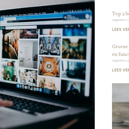
Top 3 b
augustus 6,
LEES VE
Groene 
en funct
augustus 3, 
LEES VE