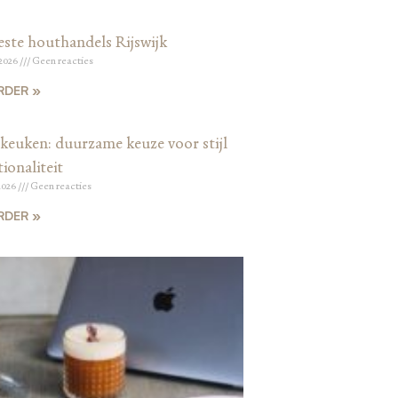
este houthandels Rijswijk
 2026
Geen reacties
RDER »
keuken: duurzame keuze voor stijl
ionaliteit
2026
Geen reacties
RDER »