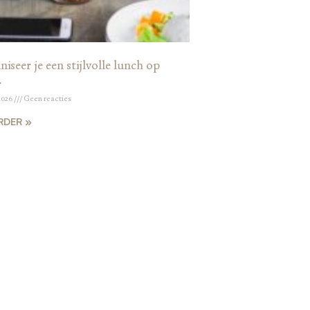
iseer je een stijlvolle lunch op
r
2026
Geen reacties
RDER »