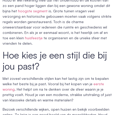
Houd er wel rekening mee dat het onderhoud en de kosten van
zo een pand hoger liggen dan bij een gewone woning omdat dit
bijna het
hoogste segment
is. Grote tuinen vragen veel
verzorging en historische gebouwen moeten vaak volgens strikte
regels worden gerestaureerd. Toch is de charme
onweerstaanbaar voor iedereen die ruimte en geschiedenis wil
combineren. En als je er eenmaal woont, is het heerlijk om af en
toe een klein
huisfeestje
te organiseren en de unieke sfeer met
vrienden te delen.
Hoe kies je een stijl die bij
jou past?
Met zoveel verschillende stijlen kan het lastig zijn om te bepalen
welke het beste bij je past. Vooral bij het kopen van je
eerste
woning
. Het helpt om na te denken over de sfeer waarin je je
prettig voelt. Houd je van een moderne, strakke uitstraling of juist
van klassieke details en warme materialen?
Bezoek verschillende wijken, open huizen en bekijk voorbeelden
online. Zo krijg je een goed beeld van de mogelijkheden. Houd