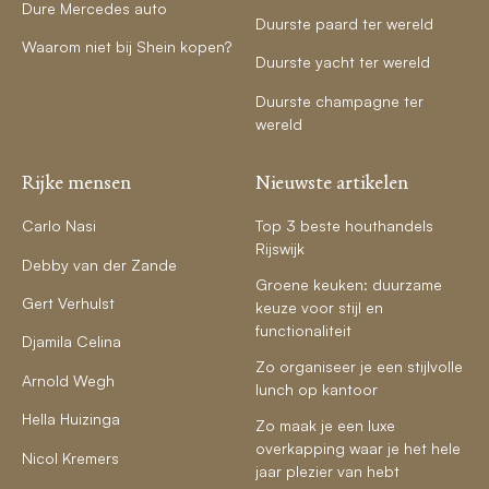
Dure Mercedes auto
Duurste paard ter wereld
Waarom niet bij Shein kopen?
Duurste yacht ter wereld
Duurste champagne ter
wereld
Rijke mensen
Nieuwste artikelen
Carlo Nasi
Top 3 beste houthandels
Rijswijk
Debby van der Zande
Groene keuken: duurzame
Gert Verhulst
keuze voor stijl en
functionaliteit
Djamila Celina
Zo organiseer je een stijlvolle
Arnold Wegh
lunch op kantoor
Hella Huizinga
Zo maak je een luxe
overkapping waar je het hele
Nicol Kremers
jaar plezier van hebt