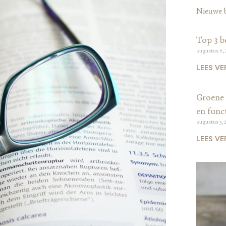
Nieuwe 
Top 3 b
augustus 6,
LEES VE
Groene 
en funct
augustus 3, 
LEES VE