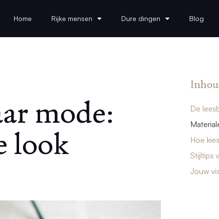
Home
Rijke mensen
Dure dingen
Blog
Inhou
ar mode:
De leesb
Material
e look
Hoe kies
Stijltip
Jouw visi