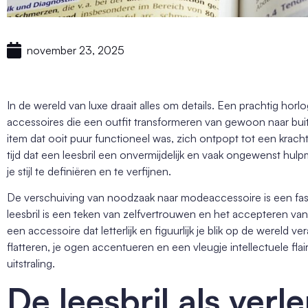
november 23, 2025
In de wereld van luxe draait alles om details. Een prachtig horlog
accessoires die een outfit transformeren van gewoon naar b
item dat ooit puur functioneel was, zich ontpopt tot een kracht
tijd dat een leesbril een onvermijdelijk en vaak ongewenst hu
je stijl te definiëren en te verfijnen.
De verschuiving van noodzaak naar modeaccessoire is een f
leesbril is een teken van zelfvertrouwen en het accepteren van
een accessoire dat letterlijk en figuurlijk je blik op de wereld 
flatteren, je ogen accentueren en een vleugje intellectuele fla
uitstraling.
De leesbril als verl