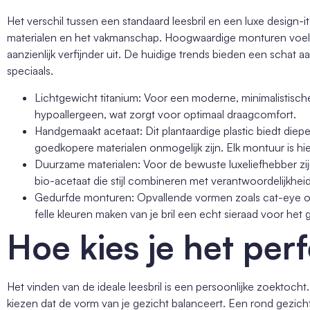
Het verschil tussen een standaard leesbril en een luxe design-it
materialen en het vakmanschap. Hoogwaardige monturen voelen
aanzienlijk verfijnder uit. De huidige trends bieden een schat 
speciaals.
Lichtgewicht titanium: Voor een moderne, minimalistische e
hypoallergeen, wat zorgt voor optimaal draagcomfort.
Handgemaakt acetaat: Dit plantaardige plastic biedt diepe
goedkopere materialen onmogelijk zijn. Elk montuur is hi
Duurzame materialen: Voor de bewuste luxeliefhebber zij
bio-acetaat die stijl combineren met verantwoordelijkheid
Gedurfde monturen: Opvallende vormen zoals cat-eye of
felle kleuren maken van je bril een echt sieraad voor het 
Hoe kies je het pe
Het vinden van de ideale leesbril is een persoonlijke zoektocht
kiezen dat de vorm van je gezicht balanceert. Een rond gezich