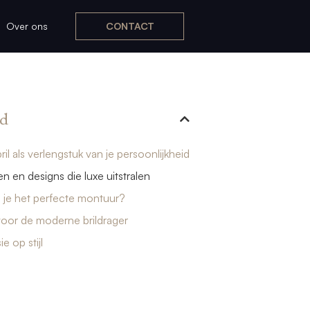
Over ons
CONTACT
d
ril als verlengstuk van je persoonlijkheid
en en designs die luxe uitstralen
 je het perfecte montuur?
s voor de moderne brildrager
e op stijl