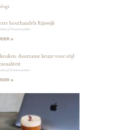
blogs
este houthandels Rijswijk
 2026
Geen reacties
RDER »
keuken: duurzame keuze voor stijl
ionaliteit
2026
Geen reacties
RDER »