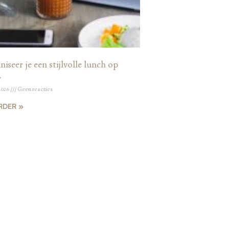
iseer je een stijlvolle lunch op
r
2026
Geen reacties
RDER »