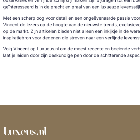
observaties en verfijnde schrijfstijl maken zijn bijdragen tot een b
geïnteresseerd is in de pracht en praal van een luxueuze levensstijl
Met een scherp oog voor detail en een ongeëvenaarde passie voor 
Vincent de lezers op de hoogte van de nieuwste trends, exclusie
op de markt. Zijn artikelen bieden niet alleen een inkijkje in de we
inspiratiebron voor degenen die streven naar een verfijnde levenssti
Volg Vincent op Luxueus.nl om de meest recente en boeiende verh
laat je leiden door zijn deskundige pen door de schitterende aspe