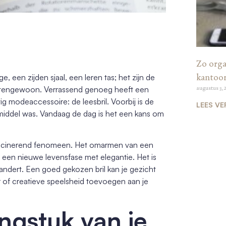
Zo organ
kantoo
e, een zijden sjaal, een leren tas; het zijn de
uitengewoon. Verrassend genoeg heeft een
augustus 3, 
ig modeaccessoire: de leesbril. Voorbij is de
LEES VE
lpmiddel was. Vandaag de dag is het een kans om
ascinerend fenomeen. Het omarmen van een
 een nieuwe levensfase met elegantie. Het is
verandert. Een goed gekozen bril kan je gezicht
ir of creatieve speelsheid toevoegen aan je
engstuk van je